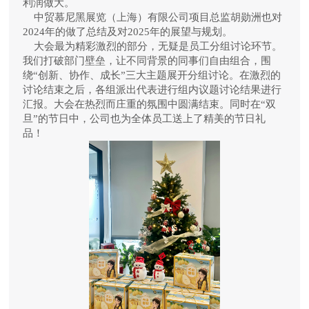
利润做大
。
中贸慕尼黑展览（上海）有限公司项目总监胡勋洲也对
2024
年的做了总结及对
2025
年的展望与规划。
大会最为精彩激烈的部分，无疑是员工分组讨论环节。
我们打破部门壁垒，让不同背景的同事们自由组合，围
绕“创新、协作、成长”三大主题展开分组讨论。
在激烈的
讨论结束之后，各组
派
出代表进行组内议题讨论结果进行
汇报。
大会在热烈而庄重的氛围中圆满结束
。同时在
“双
旦”的节日中，公司也为全体员工送上了精美的节日礼
品！