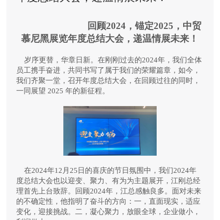
回顾
2024
，锚定
2025
，中贸
慕尼黑展览年度总结大会，递温情展未来！
岁序更替，华章日新。在刚刚过去的
2024
年，我们全体
员工携手奋进，共同书写了属于我们的荣耀篇章，如今，
我们齐聚一堂，召开年度总结大会，在回顾过往的同时，
一同展望
2025
年的新征程。
在
2024
年
12
月
25
日的喜庆的节日氛围中，我们
2024
年
度总结大会也以迎变、聚力、有为为主题展开，
江刚总经
理首先上台致辞。回顾
2024
年
，江总感触良多。面对未来
的不确定性，他指明了奋斗的方向：一，
直面现实，适应
变化，迎接挑战。
二，
凝心聚力，放眼全球
，
企业做小，