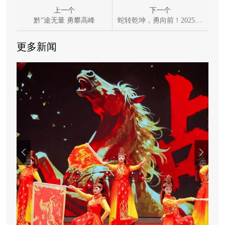
上一个
下一个
黔”途无量 勇攀高峰
蛇转乾坤，勇向前！2025共谱璀璨华章
更多新闻

